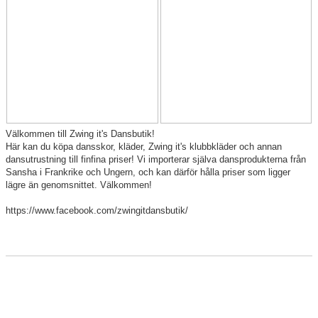
Showcase
Media
Om oss
Dansbutik
Öppettider
Välkommen till Zwing it's Dansbutik!
Här kan du köpa dansskor, kläder, Zwing it's klubbkläder och annan
dansutrustning till finfina priser! Vi importerar själva dansprodukterna från
Folkets Fredag/Lördag
Sansha i Frankrike och Ungern, och kan därför hålla priser som ligger
lägre än genomsnittet. Välkommen!
Kontakt
https://www.facebook.com/zwingitdansbutik/
Vanliga frågor
Blogg