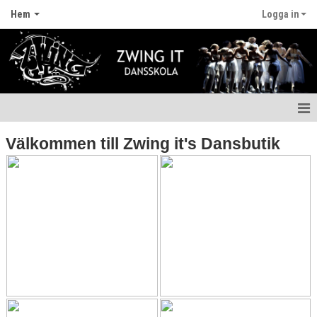
Hem
Logga in
Hem
Välkommen till Zwing it's Dansbutik
Nyheter
Anmälan
Fritidskortet
Våra lärare
Styrelsen