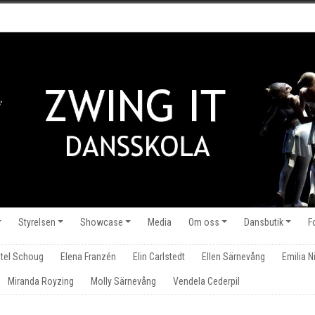
Styrelsen
Showcase
Media
Om oss
Dansbutik
F
stel Schoug
Elena Franzén
Elin Carlstedt
Ellen Särnevång
Emilia N
Miranda Royzing
Molly Särnevång
Vendela Cederpil