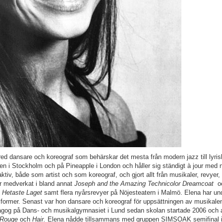
d dansare och koreograf som behärskar det mesta från modern jazz till lyris
n i Stockholm och på Pineapple i London och håller sig ständigt à jour med
ktiv, både som artist och som koreograf, och gjort allt från musikaler, revyer
ar medverkat i bland annat
Joseph and the Amazing Technicolor Dreamcoat
o
I Hetaste Laget
samt flera nyårsrevyer på Nöjesteatern i Malmö. Elena har und
cksformer. Senast var hon dansare och koreograf för uppsättningen av musikal
gog på Dans- och musikalgymnasiet i Lund sedan skolan startade 2006 och 
 Rouge
och
Hair.
Elena nådde tillsammans med gruppen SIMSOAK semifinal i