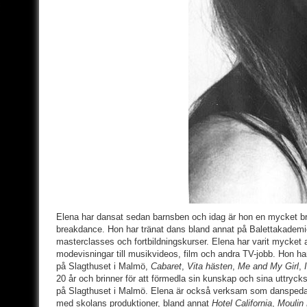
Elena har dansat sedan barnsben och idag är hon en mycket bre
breakdance. Hon har tränat dans bland annat på Balettakademie
masterclasses och fortbildningskurser. Elena har varit mycket a
modevisningar till musikvideos, film och andra TV-jobb. Hon h
på Slagthuset i Malmö,
Cabaret
,
Vita hästen
,
Me and My Girl
,
20 år och brinner för att förmedla sin kunskap och sina uttry
på Slagthuset i Malmö. Elena är också verksam som danspeda
med skolans produktioner, bland annat
Hotel California
,
Moulin