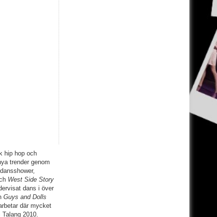
k hip hop och
 nya trender genom
, dansshower,
ch
West Side Story
ervisat dans i över
en
Guys and Dolls
arbetar där mycket
 Talang 2010.