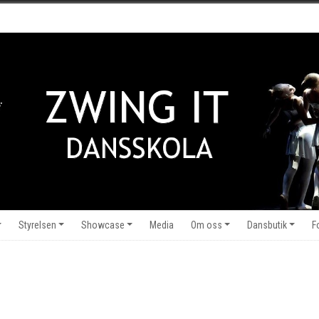
Styrelsen
Showcase
Media
Om oss
Dansbutik
F