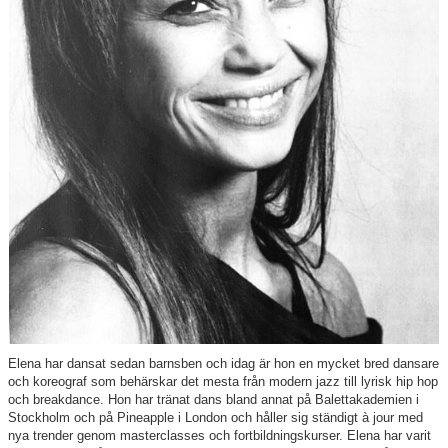
Fredrika Tungström
Mirja Johannesson
Aina Grönqvist
Kajsa Holmgren
Emma Adler
Madeleine Andersson
Matilda Bjärum
Vendela Cederpil
Filippa Ekberg Nilsson
Elena har dansat sedan barnsben och idag är hon en mycket bred dansare
och koreograf som behärskar det mesta från modern jazz till lyrisk hip hop
Elena Franzén
och breakdance. Hon har tränat dans bland annat på Balettakademien i
Stockholm och på Pineapple i London och håller sig ständigt à jour med
nya trender genom masterclasses och fortbildningskurser. Elena har varit
Linda Jönsson