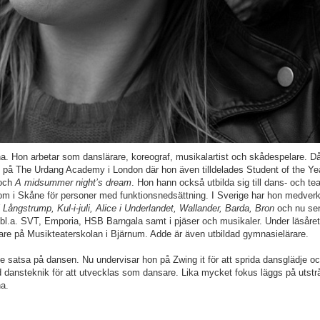
rna. Hon arbetar som danslärare, koreograf, musikalartist och skådespelare. D
st på The Urdang Academy i London där hon även tilldelades Student of the Ye
och
A midsummer night’s dream
. Hon hann också utbilda sig till dans- och tea
m i Skåne för personer med funktionsnedsättning. I Sverige har hon medverkat
Långstrump, Kul-i-juli, Alice i Underlandet, Wallander, Barda, Bron
och nu se
 bl.a. SVT, Emporia, HSB Barngala samt i pjäser och musikaler. Under läsåre
re på Musikteaterskolan i Bjärnum. Adde är även utbildad gymnasielärare.
e satsa på dansen. Nu undervisar hon på Zwing it för att sprida dansglädje o
 dansteknik för att utvecklas som dansare. Lika mycket fokus läggs på utstrå
na.