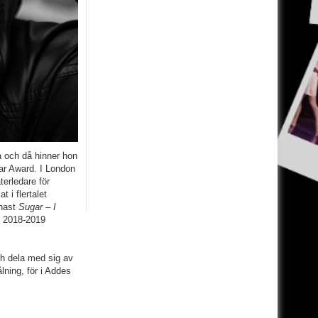
å och då hinner hon
ar Award. I London
terledare för
 i flertalet
nast
Sugar – I
t 2018-2019
ch dela med sig av
lning, för i Addes