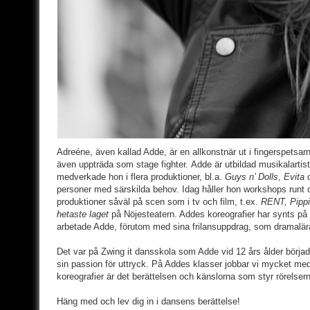
Adreéne, även kallad Adde, är en allkonstnär ut i fingerspetsa
även uppträda som stage fighter. Adde är utbildad musikalarti
medverkade hon i flera produktioner, bl.a.
Guys n’ Dolls
,
Evita
personer med särskilda behov. Idag håller hon workshops runt o
produktioner såväl på scen som i tv och film, t.ex.
RENT, Pippi 
hetaste laget
på Nöjesteatern. Addes koreografier har synts på
arbetade Adde, förutom med sina frilansuppdrag, som dramalära
Det var på Zwing it dansskola som Adde vid 12 års ålder börjad
sin passion för uttryck. På Addes klasser jobbar vi mycket med
koreografier är det berättelsen och känslorna som styr rörelser
Häng med och lev dig in i dansens berättelse!