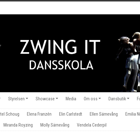
Styrelsen
Showcase
Media
Om oss
Dansbutik
F
stel Schoug
Elena Franzén
Elin Carlstedt
Ellen Särnevång
Emilia N
Miranda Royzing
Molly Särnevång
Vendela Cederpil