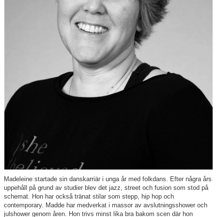
Fredrika Tungström
Mirja Johannesson
Aina Grönqvist
Kajsa Holmgren
Emma Adler
Madeleine Andersson
Matilda Bjärum
Vendela Cederpil
Filippa Ekberg Nilsson
Madeleine startade sin danskarriär i unga år med folkdans. Efter några års
uppehåll på grund av studier blev det jazz, street och fusion som stod på
Elena Franzén
schemat. Hon har också tränat stilar som stepp, hip hop och
contemporary. Madde har medverkat i massor av avslutningsshower och
Linda Jönsson
julshower genom åren. Hon trivs minst lika bra bakom scen där hon