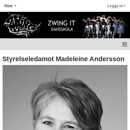
Hem
Logga in
Hem
Styrelseledamot Madeleine Andersson
Nyheter
Anmälan
Fritidskortet
Våra lärare
Styrelsen