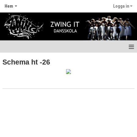
Hem
Logga in
Hem
Schema ht -26
Nyheter
Anmälan
Boka här
Schema
Priser
Fritidskortet