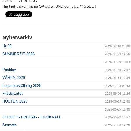
FOLKETS FREDAG
Showcase
Hjärtligt välkomna på SAGOSTUND och JULPYSSEL!!
Media
Om oss
Nyhetsarkiv
Dansbutik
Ht-26
2026-06-18 20:00
Folkets Fredag/Lördag
SUMMERZIT 2026
2026-05-29 14:56
2026-05-29 13:03
Kontakt
Påsklov
2026-03-30 17:07
VÅREN 2026
Vanliga frågor
2026-01-14 12:34
Luciaföreställning 2025
2025-12-08 09:43
Blogg
Fritidskortet
2025-09-08 11:24
HÖSTEN 2025
2025-05-27 11:50
2025-05-27 11:30
FOLKETS FREDAG - FILMKVÄLL
2025-04-22 10:57
Årsmöte
2025-03-26 14:20