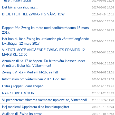
Tusen, tusen tack!!
2017-06-01 13:08
Det börjar dra ihop sig...
2017-05-03 14:04
BILJETTER TILL ZWING ITS VÅRSHOW
2017-04-24 15:11
2017-03-16 23:36
Rapport från Zwing its möte med partiföreträdarna 15 mars
2017-03-16 09:23
2017.
Här kan du läsa Zwing its uttalanden på vår träff angående
2017-03-13 15:22
lokalfrågan 12 mars 2017.
VIKTIGT MÖTE ANGÅENDE ZWING ITS FRAMTID 12
2017-03-04 15:38
MARS KL. 12:00
Anmälan till vt-17 är öppen. Du hittar våra klasser under
2017-01-13 13:26
Anmälan, Boka här. Välkommen!
Zwing it VT-17 - Medlem ht-16, se hit!
2017-01-02 22:31
Information om vårterminen 2017. God Jul!
2016-12-22 12:33
Extra julöppet i dansshopen
2016-12-18 22:41
NYA KLUBBTRÖJOR
2016-11-26 13:13
Vi presenterar: Vinterns varmaste upplevelse, Vinterland!
2016-10-24 11:28
Hej medlem! Uppdatera dina kontaktuppgifter
2016-10-18 10:24
Audition till Zwing its crews
2016-10-04 13:43