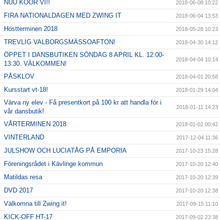
NUU KÖÖR VI!!
2018-06-08 10:22
FIRA NATIONALDAGEN MED ZWING IT
2018-06-04 13:53
Höstterminen 2018
2018-05-28 10:23
TREVLIG VALBORGSMÄSSOAFTON!
2018-04-30 14:12
ÖPPET I DANSBUTIKEN SÖNDAG 8 APRIL KL. 12:00-
2018-04-04 10:14
13:30. VÄLKOMMEN!
PÅSKLOV
2018-04-01 20:58
Kursstart vt-18!
2018-01-29 14:04
Värva ny elev - Få presentkort på 100 kr att handla för i
2018-01-11 14:23
vår dansbutik!
VÅRTERMINEN 2018
2018-01-02 00:42
VINTERLAND
2017-12-04 11:36
JULSHOW OCH LUCIATÅG PÅ EMPORIA
2017-10-23 15:28
Föreningsrådet i Kävlinge kommun
2017-10-20 12:40
Matildas resa
2017-10-20 12:39
DVD 2017
2017-10-20 12:38
Välkomna till Zwing it!
2017-09-15 11:10
KICK-OFF HT-17
2017-09-02 23:38