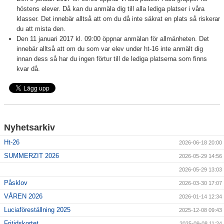
höstens elever. Då kan du anmäla dig till alla lediga platser i våra
klasser. Det innebär alltså att om du då inte säkrat en plats så riskerar
du att mista den.
Den 11 januari 2017 kl. 09:00 öppnar anmälan för allmänheten. Det
innebär alltså att om du som var elev under ht-16 inte anmält dig
innan dess så har du ingen förtur till de lediga platserna som finns
kvar då.
Nyhetsarkiv
Ht-26
2026-06-18 20:00
SUMMERZIT 2026
2026-05-29 14:56
2026-05-29 13:03
Påsklov
2026-03-30 17:07
VÅREN 2026
2026-01-14 12:34
Luciaföreställning 2025
2025-12-08 09:43
Fritidskortet
2025-09-08 11:24