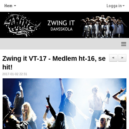
Hem
Logga in
Hem
Zwing it VT-17 - Medlem ht-16, se
<
>
hit!
Nyheter
2017-01-02 22:31
Anmälan
Fritidskortet
Våra lärare
Styrelsen