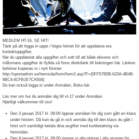
Showcase
Media
Om oss
MEDLEM HT-16, SE HIT!
Dansbutik
Tänk på att logga in uppe i högra hörnet för att uppdatera era
kontaktuppgifter.
Folkets Fredag/Lördag
När du uppdaterat alla uppgifter och sett till att både elevens och
målsmans uppgifter är ifyllda så finns direktlänk till bokningen här. Länken
behöver kopieras in i nytt fönster:
Kontakt
http://sportadmin.se/hemsida/form/form2.asp?F={0FF579DB-620A-4B4B-
8BC4-4CFB1E7CA504}
Vanliga frågor
Du kan också logga in under
Anmälan
,
Boka här
.
Läs mer om hur du anmäler dig till vt-17 under
Anmälan
.
Blogg
Hjärtligt välkommen till oss!
Den 3 januari 2017 kl. 09:00 öppnar anmälan för dig som gått en klass
under hösten. Då kan du gå in och anmäla dig till den klass du gått i
höst och samtidigt betala dina avgifter med kortbetalning via
hemsidan.
Den 9 januari 2017 kl. 09:00 öppnar vi alla platser i alla grupper för