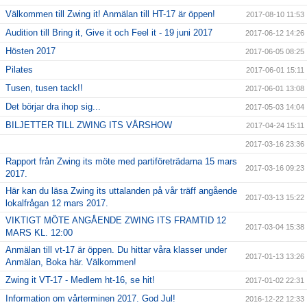
Välkommen till Zwing it! Anmälan till HT-17 är öppen!
2017-08-10 11:53
Audition till Bring it, Give it och Feel it - 19 juni 2017
2017-06-12 14:26
Hösten 2017
2017-06-05 08:25
Pilates
2017-06-01 15:11
Tusen, tusen tack!!
2017-06-01 13:08
Det börjar dra ihop sig...
2017-05-03 14:04
BILJETTER TILL ZWING ITS VÅRSHOW
2017-04-24 15:11
2017-03-16 23:36
Rapport från Zwing its möte med partiföreträdarna 15 mars
2017-03-16 09:23
2017.
Här kan du läsa Zwing its uttalanden på vår träff angående
2017-03-13 15:22
lokalfrågan 12 mars 2017.
VIKTIGT MÖTE ANGÅENDE ZWING ITS FRAMTID 12
2017-03-04 15:38
MARS KL. 12:00
Anmälan till vt-17 är öppen. Du hittar våra klasser under
2017-01-13 13:26
Anmälan, Boka här. Välkommen!
Zwing it VT-17 - Medlem ht-16, se hit!
2017-01-02 22:31
Information om vårterminen 2017. God Jul!
2016-12-22 12:33