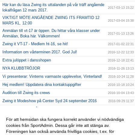
Här kan du läsa Zwing its uttalanden på vår träff angående
2017-03-13 15:22
lokalfrågan 12 mars 2017.
VIKTIGT MÖTE ANGÅENDE ZWING ITS FRAMTID 12
2017-03-04 15:38
MARS KL. 12:00
Anmälan till vt-17 är öppen. Du hittar våra klasser under
2017-01-13 13:26
Anmälan, Boka här. Välkommen!
Zwing it VT-17 - Medlem ht-16, se hit!
2017-01-02 22:31
Information om vårterminen 2017. God Jul!
2016-12-22 12:33
Extra julöppet i dansshopen
2016-12-18 22:41
NYA KLUBBTRÖJOR
2016-11-26 13:13
Vi presenterar: Vinterns varmaste upplevelse, Vinterland!
2016-10-24 11:28
Hej medlem! Uppdatera dina kontaktuppgifter
2016-10-18 10:24
Audition till Zwing its crews
2016-10-04 13:43
Zwing it Modeshow på Center Syd 24 september 2016
2016-09-29 11:37
GRATIS PROVA PÅ!
2016-08-30 11:34
Shower med Zwing it den 27 augusti
2016-08-23 13:38
För att hemsidan ska fungera korrekt använder vi nödvändiga
cookies från SportAdmin. Dessa går inte att stänga av.
OBS! Medlem sen tidigare? Se hit!
2016-06-29 13:03
Föreningen kan också använda frivilliga cookies, t.ex. för
Välkomna hit!
2016-06-20 10:11