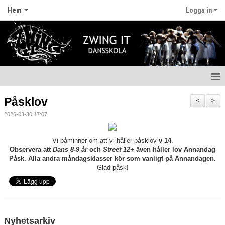
Hem
Logga in
Hem
Påsklov
<
>
2026-03-30 17:07
Nyheter
Anmälan
Vi påminner om att vi håller påsklov
v 14
.
Observera att
Dans 8-9 år
och
Street 12+
även håller lov Annandag
Påsk. Alla andra måndagsklasser kör som vanligt på Annandagen.
Fritidskortet
Glad påsk!
Våra lärare
Styrelsen
Nyhetsarkiv