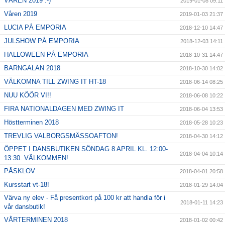
VÅREN 2019 :-)
2019-01-08 09:11
Våren 2019
2019-01-03 21:37
LUCIA PÅ EMPORIA
2018-12-10 14:47
JULSHOW PÅ EMPORIA
2018-12-03 14:11
HALLOWEEN PÅ EMPORIA
2018-10-31 14:47
BARNGALAN 2018
2018-10-30 14:02
VÄLKOMNA TILL ZWING IT HT-18
2018-06-14 08:25
NUU KÖÖR VI!!
2018-06-08 10:22
FIRA NATIONALDAGEN MED ZWING IT
2018-06-04 13:53
Höstterminen 2018
2018-05-28 10:23
TREVLIG VALBORGSMÄSSOAFTON!
2018-04-30 14:12
ÖPPET I DANSBUTIKEN SÖNDAG 8 APRIL KL. 12:00-
2018-04-04 10:14
13:30. VÄLKOMMEN!
PÅSKLOV
2018-04-01 20:58
Kursstart vt-18!
2018-01-29 14:04
Värva ny elev - Få presentkort på 100 kr att handla för i
2018-01-11 14:23
vår dansbutik!
VÅRTERMINEN 2018
2018-01-02 00:42