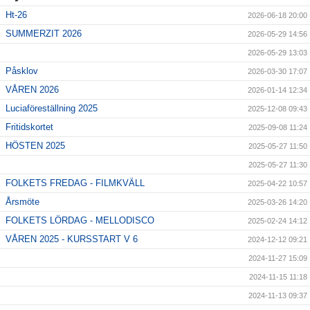
Showcase
Ht-26
2026-06-18 20:00
SUMMERZIT 2026
Media
2026-05-29 14:56
2026-05-29 13:03
Om oss
Påsklov
2026-03-30 17:07
VÅREN 2026
2026-01-14 12:34
Dansbutik
Luciaföreställning 2025
2025-12-08 09:43
Folkets Fredag/Lördag
Fritidskortet
2025-09-08 11:24
HÖSTEN 2025
2025-05-27 11:50
Kontakt
2025-05-27 11:30
FOLKETS FREDAG - FILMKVÄLL
2025-04-22 10:57
Vanliga frågor
Årsmöte
2025-03-26 14:20
Blogg
FOLKETS LÖRDAG - MELLODISCO
2025-02-24 14:12
VÅREN 2025 - KURSSTART V 6
2024-12-12 09:21
2024-11-27 15:09
2024-11-15 11:18
2024-11-13 09:37