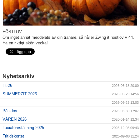
Showcase
Media
Om oss
HÖSTLOV
Om inget annat meddelats av din tränare, så håller Zwing it höstlov v 44.
Dansbutik
Ha en riktigt skön vecka!
Folkets Fredag/Lördag
Kontakt
Nyhetsarkiv
Vanliga frågor
Ht-26
2026-06-18 20:00
SUMMERZIT 2026
2026-05-29 14:56
Blogg
2026-05-29 13:03
Påsklov
2026-03-30 17:07
VÅREN 2026
2026-01-14 12:34
Luciaföreställning 2025
2025-12-08 09:43
Fritidskortet
2025-09-08 11:24