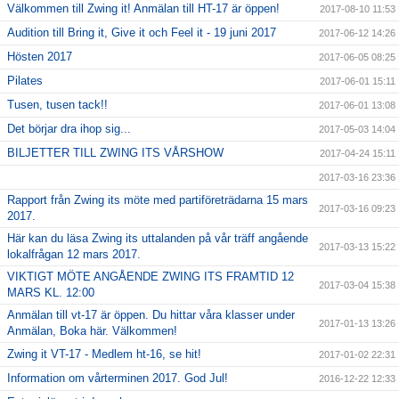
Välkommen till Zwing it! Anmälan till HT-17 är öppen!
2017-08-10 11:53
Audition till Bring it, Give it och Feel it - 19 juni 2017
2017-06-12 14:26
Hösten 2017
2017-06-05 08:25
Pilates
2017-06-01 15:11
Tusen, tusen tack!!
2017-06-01 13:08
Det börjar dra ihop sig...
2017-05-03 14:04
BILJETTER TILL ZWING ITS VÅRSHOW
2017-04-24 15:11
2017-03-16 23:36
Rapport från Zwing its möte med partiföreträdarna 15 mars
2017-03-16 09:23
2017.
Här kan du läsa Zwing its uttalanden på vår träff angående
2017-03-13 15:22
lokalfrågan 12 mars 2017.
VIKTIGT MÖTE ANGÅENDE ZWING ITS FRAMTID 12
2017-03-04 15:38
MARS KL. 12:00
Anmälan till vt-17 är öppen. Du hittar våra klasser under
2017-01-13 13:26
Anmälan, Boka här. Välkommen!
Zwing it VT-17 - Medlem ht-16, se hit!
2017-01-02 22:31
Information om vårterminen 2017. God Jul!
2016-12-22 12:33