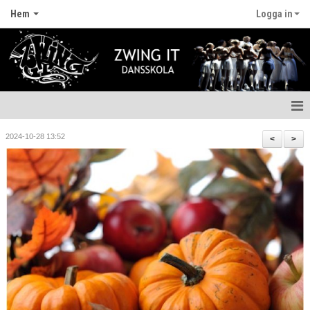
Hem
Logga in
Hem
2024-10-28 13:52
<
>
Nyheter
Anmälan
Fritidskortet
Våra lärare
Styrelsen