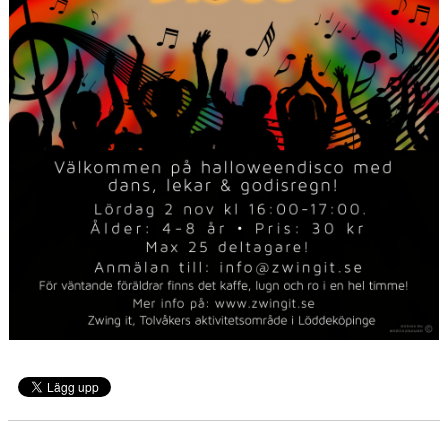
Showcase
Media
Om oss
Dansbutik
Folkets Fredag/Lördag
Kontakt
Vanliga frågor
Blogg