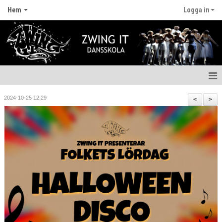
Hem
Logga in
Hem
2024-10-25 12:29
<
>
Nyheter
Anmälan
Fritidskortet
Våra lärare
Styrelsen