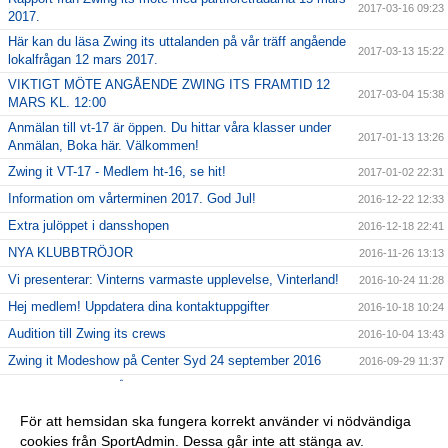
2017-03-16 09:23
2017.
Här kan du läsa Zwing its uttalanden på vår träff angående
2017-03-13 15:22
lokalfrågan 12 mars 2017.
VIKTIGT MÖTE ANGÅENDE ZWING ITS FRAMTID 12
2017-03-04 15:38
MARS KL. 12:00
Anmälan till vt-17 är öppen. Du hittar våra klasser under
2017-01-13 13:26
Anmälan, Boka här. Välkommen!
Zwing it VT-17 - Medlem ht-16, se hit!
2017-01-02 22:31
Information om vårterminen 2017. God Jul!
2016-12-22 12:33
Extra julöppet i dansshopen
2016-12-18 22:41
NYA KLUBBTRÖJOR
2016-11-26 13:13
Vi presenterar: Vinterns varmaste upplevelse, Vinterland!
2016-10-24 11:28
Hej medlem! Uppdatera dina kontaktuppgifter
2016-10-18 10:24
Audition till Zwing its crews
2016-10-04 13:43
Zwing it Modeshow på Center Syd 24 september 2016
2016-09-29 11:37
GRATIS PROVA PÅ!
2016-08-30 11:34
Shower med Zwing it den 27 augusti
2016-08-23 13:38
För att hemsidan ska fungera korrekt använder vi nödvändiga
cookies från SportAdmin. Dessa går inte att stänga av.
OBS! Medlem sen tidigare? Se hit!
2016-06-29 13:03