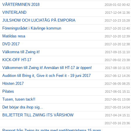
VÅRTERMINEN 2018
2018-01-02 00:42
VINTERLAND
2017-12-04 11:36
JULSHOW OCH LUCIATÅG PÅ EMPORIA
2017-10-23 15:28
Föreningsrådet i Kävlinge kommun
2017-10-20 12:40
Matildas resa
2017-10-20 12:39
DVD 2017
2017-10-20 12:38
Välkomna till Zwing it!
2017-09-15 11:10
KICK-OFF HT-17
2017-09-02 23:38
Välkommen till Zwing it! Anmälan till HT-17 är öppen!
2017-08-10 11:53
Audition till Bring it, Give it och Feel it - 19 juni 2017
2017-06-12 14:26
Hösten 2017
2017-06-05 08:25
Pilates
2017-06-01 15:11
Tusen, tusen tack!!
2017-06-01 13:08
Det börjar dra ihop sig...
2017-05-03 14:04
BILJETTER TILL ZWING ITS VÅRSHOW
2017-04-24 15:11
2017-03-16 23:36
Rapport från Zwing its möte med partiföreträdarna 15 mars