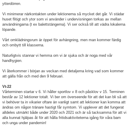
ytterdörren.
Vi minimerar närkontakten under lektionerna så mycket det går. Vi städar
huset flitigt och ytor som vi använder i undervisningen torkas av mellan
användningarna (t ex balettstängerna). Vi ser också till att vädra lokalerna
löpande.
Vårt omklädningsrum är öppet för avhängning, men man kommer färdig
och ombytt till klasserna.
Naturligtvis stannar vi hemma om vi är sjuka och är noga med vår
handhygien.
Vi återkommer i början av veckan med detaljerna kring vad som kommer
att gälla från och med den 9 februari.
Vt-22
Vårterminen startar v 6. Vi håller sportlov v 8 och påsklov v 15. Terminen
består av 12 lektioner totalt. Vi ber om överseende för att det kan bli så att
vi behöver ta in vikarier oftare än vanligt samt att lektioner kan komma att
ändras om någon tränare hastigt får symtom. Vi upplever att det fungerat
alldeles utmärkt både under 2020 och 2021 och är så tacksamma för att vi
alla kunnat hjälpas åt för att hålla fritidsaktiviteterna igång för våra barn
och unga under pandemin!