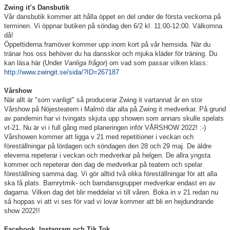
Zwing it’s Dansbutik
Vår dansbutik kommer att hålla öppet en del under de första veckorna på
terminen. Vi öppnar butiken på söndag den 6/2 kl. 11:00-12:00. Välkomna
då!
Öppettiderna framöver kommer upp inom kort på vår hemsida. När du
tränar hos oss behöver du ha dansskor och mjuka kläder för träning. Du
kan läsa här (Under
Vanliga frågor
) om vad som passar vilken klass:
http://www.zwingit.se/sida/?ID=267187
Vårshow
När allt är "som vanligt" så producerar
Zwing
it
vartannat år en stor
Vårshow på Nöjesteatern i Malmö där alla på
Zwing
it
medverkar. På grund
av pandemin har vi tvingats skjuta upp showen som annars skulle spelats
vt-21
. Nu är vi i full gång med planeringen inför VÅRSHOW 2022! :-)
Vårshowen kommer att ligga v 21 med repetitioner i veckan och
föreställningar på lördagen och söndagen den 28 och 29 maj. De äldre
eleverna repeterar i veckan och medverkar på helgen. De allra yngsta
kommer och repeterar den dag de medverkar på teatern och spelar
föreställning samma dag. Vi gör alltid två olika föreställningar för att alla
ska få plats. Barnrytmik- och barndansgrupper medverkar endast en av
dagarna. Vilken dag det blir meddelar vi till våren. Boka in v 21 redan nu
så hoppas vi att vi ses för vad vi lovar kommer att bli en hejdundrande
show 2022!!
Facebook, Instagram och Tik Tok