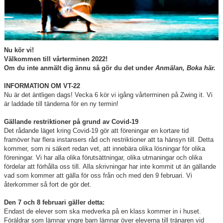
Showcase
Media
Om oss
Nu kör vi!
Välkommen till vårterminen 2022!
Om du inte anmält dig ännu så gör du det under
Anmälan, Boka här.
Dansbutik
INFORMATION OM VT-22
Folkets Fredag/Lördag
Nu är det äntligen dags! Vecka 6 kör vi igång vårterminen på Zwing it. Vi
är laddade till tänderna för en ny termin!
Kontakt
Gällande restriktioner på grund av Covid-19
Det rådande läget kring Covid-19 gör att föreningar en kortare tid
Vanliga frågor
framöver har flera instansers råd och restriktioner att ta hänsyn till. Detta
kommer, som ni säkert redan vet, att innebära olika lösningar för olika
Blogg
föreningar. Vi har alla olika förutsättningar, olika utmaningar och olika
fördelar att förhålla oss till. Alla skrivningar har inte kommit ut än gällande
vad som kommer att gälla för oss från och med den 9 februari. Vi
återkommer så fort de gör det.
Den 7 och 8 februari gäller detta:
Endast de elever som ska medverka på en klass kommer in i huset.
Föräldrar som lämnar yngre barn lämnar över eleverna till tränaren vid