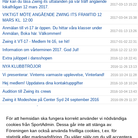
Här kan du läsa Zwing its uttalanden på vår träff angående
2017-03-13 15:22
lokalfrågan 12 mars 2017.
VIKTIGT MÖTE ANGÅENDE ZWING ITS FRAMTID 12
2017-03-04 15:38
MARS KL. 12:00
Anmälan till vt-17 är öppen. Du hittar våra klasser under
2017-01-13 13:26
Anmälan, Boka här. Välkommen!
Zwing it VT-17 - Medlem ht-16, se hit!
2017-01-02 22:31
Information om vårterminen 2017. God Jul!
2016-12-22 12:33
Extra julöppet i dansshopen
2016-12-18 22:41
NYA KLUBBTRÖJOR
2016-11-26 13:13
Vi presenterar: Vinterns varmaste upplevelse, Vinterland!
2016-10-24 11:28
Hej medlem! Uppdatera dina kontaktuppgifter
2016-10-18 10:24
Audition till Zwing its crews
2016-10-04 13:43
Zwing it Modeshow på Center Syd 24 september 2016
2016-09-29 11:37
GRATIS PROVA PÅ!
2016-08-30 11:34
Shower med Zwing it den 27 augusti
2016-08-23 13:38
För att hemsidan ska fungera korrekt använder vi nödvändiga
cookies från SportAdmin. Dessa går inte att stänga av.
OBS! Medlem sen tidigare? Se hit!
2016-06-29 13:03
Föreningen kan också använda frivilliga cookies, t.ex. för
Välkomna hit!
2016-06-20 10:11
statistik eller marknadsföring. Du väljer själv om du vill acceptera